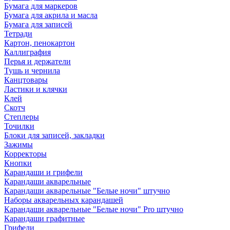
Бумага для маркеров
Бумага для акрила и масла
Бумага для записей
Тетради
Картон, пенокартон
Каллиграфия
Перья и держатели
Тушь и чернила
Канцтовары
Ластики и клячки
Клей
Скотч
Степлеры
Точилки
Блоки для записей, закладки
Зажимы
Корректоры
Кнопки
Карандаши и грифели
Карандаши акварельные
Карандаши акварельные "Белые ночи" штучно
Наборы акварельных карандашей
Карандаши акварельные "Белые ночи" Pro штучно
Карандаши графитные
Грифели