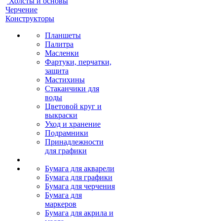
Холсты и основы
Черчение
Конструкторы
Планшеты
Палитра
Масленки
Фартуки, перчатки,
защита
Мастихины
Стаканчики для
воды
Цветовой круг и
выкраски
Уход и хранение
Подрамники
Принадлежности
для графики
Бумага для акварели
Бумага для графики
Бумага для черчения
Бумага для
маркеров
Бумага для акрила и