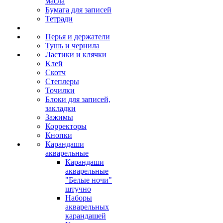
масла
Бумага для записей
Тетради
Перья и держатели
Тушь и чернила
Ластики и клячки
Клей
Скотч
Степлеры
Точилки
Блоки для записей,
закладки
Зажимы
Корректоры
Кнопки
Карандаши
акварельные
Карандаши
акварельные
"Белые ночи"
штучно
Наборы
акварельных
карандашей