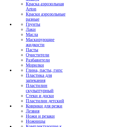
Краска аэрозольная
Arton
Краски аэрозольные
разные
Грунты
Лаки
Масла
Маскирующие
жидкости
Пасты
Очистители
Разбавители
Морилки
Глина, пасты, гипс
Пластика для
запекания
Пластилин
скульптурный
Стеки и доски
Пластилин детский
Коврики для резки
Лезвия
Ножи и резаки
Ножницы
Комплектующие к