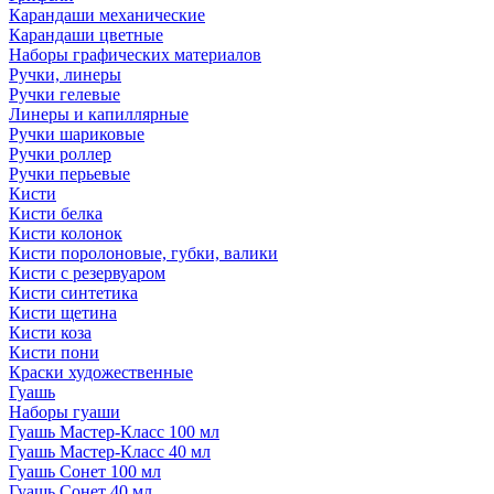
Карандаши механические
Карандаши цветные
Наборы графических материалов
Ручки, линеры
Ручки гелевые
Линеры и капиллярные
Ручки шариковые
Ручки роллер
Ручки перьевые
Кисти
Кисти белка
Кисти колонок
Кисти поролоновые, губки, валики
Кисти с резервуаром
Кисти синтетика
Кисти щетина
Кисти коза
Кисти пони
Краски художественные
Гуашь
Наборы гуаши
Гуашь Мастер-Класс 100 мл
Гуашь Мастер-Класс 40 мл
Гуашь Сонет 100 мл
Гуашь Сонет 40 мл