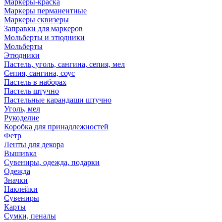
Маркеры-краска
Маркеры перманентные
Маркеры сквизеры
Заправки для маркеров
Мольберты и этюдники
Мольберты
Этюдники
Пастель, уголь, сангина, сепия, мел
Сепия, сангина, соус
Пастель в наборах
Пастель штучно
Пастельные карандаши штучно
Уголь, мел
Рукоделие
Коробка для принадлежностей
Фетр
Ленты для декора
Вышивка
Сувениры, одежда, подарки
Одежда
Значки
Наклейки
Сувениры
Карты
Сумки, пеналы