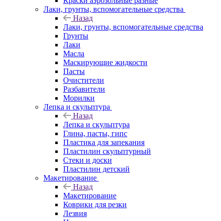
Краски аэрозольные разные
Лаки, грунты, вспомогательные средства
Назад
Лаки, грунты, вспомогательные средства
Грунты
Лаки
Масла
Маскирующие жидкости
Пасты
Очистители
Разбавители
Морилки
Лепка и скульптура
Назад
Лепка и скульптура
Глина, пасты, гипс
Пластика для запекания
Пластилин скульптурный
Стеки и доски
Пластилин детский
Макетирование
Назад
Макетирование
Коврики для резки
Лезвия