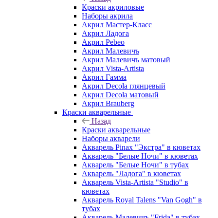
Краски акриловые
Наборы акрила
Акрил Мастер-Класс
Акрил Ладога
Акрил Pebeo
Акрил Малевичъ
Акрил Малевичъ матовый
Акрил Vista-Artista
Акрил Гамма
Акрил Decola глянцевый
Акрил Decola матовый
Акрил Brauberg
Краски акварельные
Назад
Краски акварельные
Наборы акварели
Акварель Pinax "Экстра" в кюветах
Акварель "Белые Ночи" в кюветах
Акварель "Белые Ночи" в тубах
Акварель "Ладога" в кюветах
Акварель Vista-Artista "Studio" в
кюветах
Акварель Royal Talens "Van Gogh" в
тубах
Акварель Малевичъ "Frida" в тубах