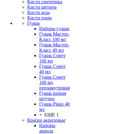
Кисти синтетика
Кисти щетина
Кисти коза
Кисти пони
Гуашь
Наборы гуаши
Гуашь Мастер-
Класс 100 мл
Гуашь Мастер-
Класс 40 мл
Гуашь Сонет
100 мл
Гуашь Сонет
40 мл
Гуашь Сонет
100 мл
перламутровая
Гуашь разная
штучно
Гуашь Pinax 40
мл
+ ЕЩЕ 1
Краски акриловые
Наборы
акрила