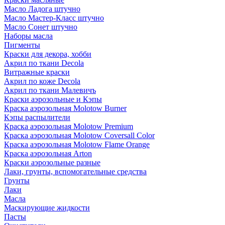
Масло Ладога штучно
Масло Мастер-Класс штучно
Масло Сонет штучно
Наборы масла
Пигменты
Краски для декора, хобби
Акрил по ткани Decola
Витражные краски
Акрил по коже Decola
Акрил по ткани Малевичъ
Краски аэрозольные и Кэпы
Краска аэрозольная Molotow Burner
Кэпы распылители
Краска аэрозольная Molotow Premium
Краска аэрозольная Molotow Coversall Color
Краска аэрозольная Molotow Flame Orange
Краска аэрозольная Arton
Краски аэрозольные разные
Лаки, грунты, вспомогательные средства
Грунты
Лаки
Масла
Маскирующие жидкости
Пасты