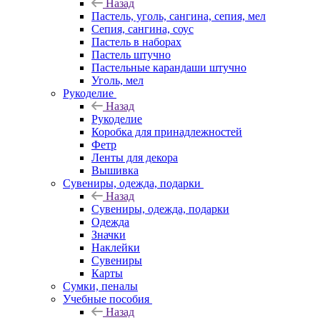
Назад
Пастель, уголь, сангина, сепия, мел
Сепия, сангина, соус
Пастель в наборах
Пастель штучно
Пастельные карандаши штучно
Уголь, мел
Рукоделие
Назад
Рукоделие
Коробка для принадлежностей
Фетр
Ленты для декора
Вышивка
Сувениры, одежда, подарки
Назад
Сувениры, одежда, подарки
Одежда
Значки
Наклейки
Сувениры
Карты
Сумки, пеналы
Учебные пособия
Назад