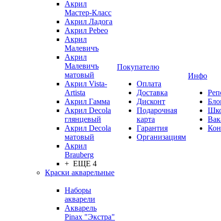
Акрил
Мастер-Класс
Акрил Ладога
Акрил Pebeo
Акрил
Малевичъ
Акрил
Малевичъ
Покупателю
матовый
Инфо
Акрил Vista-
Оплата
Artista
Доставка
Реп
Акрил Гамма
Дисконт
Бло
Акрил Decola
Подарочная
Шк
глянцевый
карта
Вак
Акрил Decola
Гарантия
Кон
матовый
Организациям
Акрил
Brauberg
+ ЕЩЕ 4
Краски акварельные
Наборы
акварели
Акварель
Pinax "Экстра"