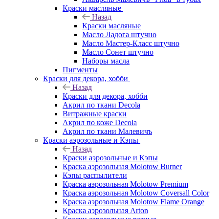
Краски масляные
Назад
Краски масляные
Масло Ладога штучно
Масло Мастер-Класс штучно
Масло Сонет штучно
Наборы масла
Пигменты
Краски для декора, хобби
Назад
Краски для декора, хобби
Акрил по ткани Decola
Витражные краски
Акрил по коже Decola
Акрил по ткани Малевичъ
Краски аэрозольные и Кэпы
Назад
Краски аэрозольные и Кэпы
Краска аэрозольная Molotow Burner
Кэпы распылители
Краска аэрозольная Molotow Premium
Краска аэрозольная Molotow Coversall Color
Краска аэрозольная Molotow Flame Orange
Краска аэрозольная Arton