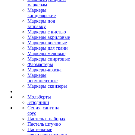
маркерам
Маркеры
канцелярские
Маркеры под
заправку
Маркеры с кистью
Маркеры акриловые
Маркеры восковые
Маркеры для ткани
Маркеры меловые
Маркеры спиртовые
Фломастеры
Маркеры-краска
Маркеры
перманентные
Маркеры сквизеры
Мольберты
Этюдники
Сепия, сангина,
соус
Пастель в наборах
Пастель штучно
Пастельные
карандаши штучно