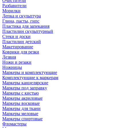
Очистители
Разбавители
Морилки
Лепка и скульптура
Глина, пасты, гипс
Пластика для запекания
Пластилин скульптурный
Стеки и доски
Пластилин детский
Макетирование
Коврики для резки
Лезвия
Ножи и резаки
Ножницы
Маркеры и комплектующие
Комплектующие к маркерам
Маркеры канцелярские
Маркеры под заправку
Маркеры с кистью
Маркеры акриловые
Маркеры восковые
Маркеры для ткани
Маркеры меловые
Маркеры спиртовые
Фломастеры