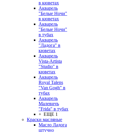
в кюветах
Акварель
"Белые Ночи"
в кюветах
Акварель
"Белые Ночи"
в тубах
Акварель
"Ладога" в
кюветах
Акварель
Vista-Artista
"Studio" в
кюветах
Акварель
Royal Talens
"Van Gogh" в
тубах
Акварель
Малевичъ
"Frida" в тубах
+ ЕЩЕ 1
Краски масляные
Масло Ладога
штучно