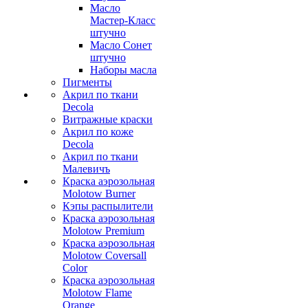
Масло
Мастер-Класс
штучно
Масло Сонет
штучно
Наборы масла
Пигменты
Акрил по ткани
Decola
Витражные краски
Акрил по коже
Decola
Акрил по ткани
Малевичъ
Краска аэрозольная
Molotow Burner
Кэпы распылители
Краска аэрозольная
Molotow Premium
Краска аэрозольная
Molotow Coversall
Color
Краска аэрозольная
Molotow Flame
Orange