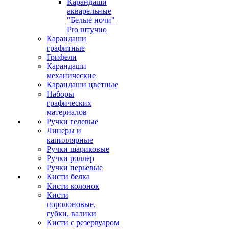
Карандаши
акварельные
"Белые ночи"
Pro штучно
Карандаши
графитные
Грифели
Карандаши
механические
Карандаши цветные
Наборы
графических
материалов
Ручки гелевые
Линеры и
капиллярные
Ручки шариковые
Ручки роллер
Ручки перьевые
Кисти белка
Кисти колонок
Кисти
поролоновые,
губки, валики
Кисти с резервуаром