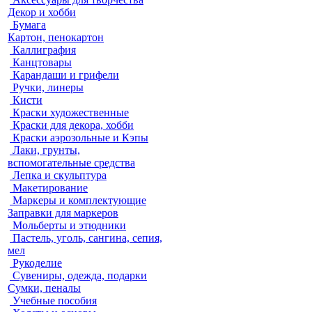
Декор и хобби
Бумага
Картон, пенокартон
Каллиграфия
Канцтовары
Карандаши и грифели
Ручки, линеры
Кисти
Краски художественные
Краски для декора, хобби
Краски аэрозольные и Кэпы
Лаки, грунты,
вспомогательные средства
Лепка и скульптура
Макетирование
Маркеры и комплектующие
Заправки для маркеров
Мольберты и этюдники
Пастель, уголь, сангина, сепия,
мел
Рукоделие
Сувениры, одежда, подарки
Сумки, пеналы
Учебные пособия