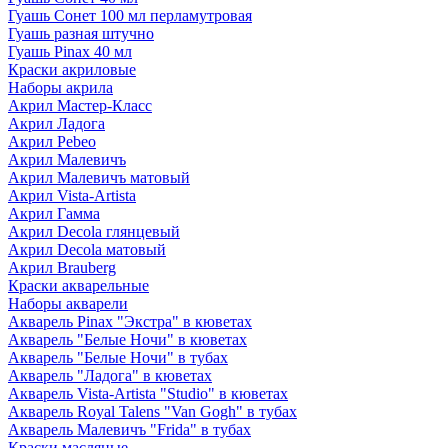
Гуашь Сонет 100 мл перламутровая
Гуашь разная штучно
Гуашь Pinax 40 мл
Краски акриловые
Наборы акрила
Акрил Мастер-Класс
Акрил Ладога
Акрил Pebeo
Акрил Малевичъ
Акрил Малевичъ матовый
Акрил Vista-Artista
Акрил Гамма
Акрил Decola глянцевый
Акрил Decola матовый
Акрил Brauberg
Краски акварельные
Наборы акварели
Акварель Pinax "Экстра" в кюветах
Акварель "Белые Ночи" в кюветах
Акварель "Белые Ночи" в тубах
Акварель "Ладога" в кюветах
Акварель Vista-Artista "Studio" в кюветах
Акварель Royal Talens "Van Gogh" в тубах
Акварель Малевичъ "Frida" в тубах
Краски масляные