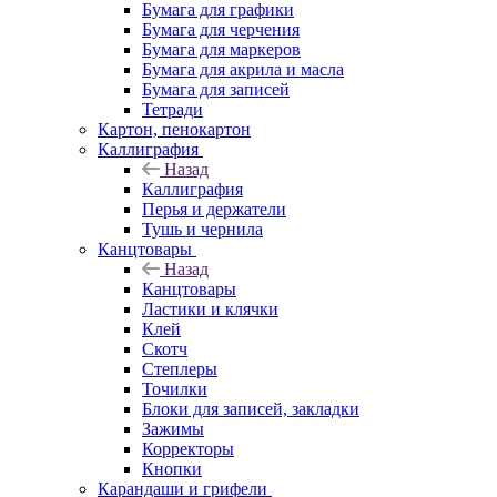
Бумага для графики
Бумага для черчения
Бумага для маркеров
Бумага для акрила и масла
Бумага для записей
Тетради
Картон, пенокартон
Каллиграфия
Назад
Каллиграфия
Перья и держатели
Тушь и чернила
Канцтовары
Назад
Канцтовары
Ластики и клячки
Клей
Скотч
Степлеры
Точилки
Блоки для записей, закладки
Зажимы
Корректоры
Кнопки
Карандаши и грифели