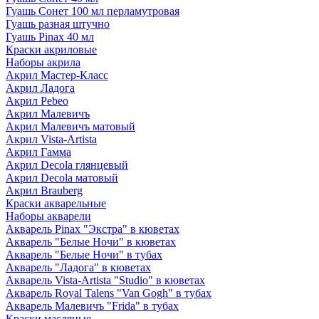
Гуашь Сонет 100 мл перламутровая
Гуашь разная штучно
Гуашь Pinax 40 мл
Краски акриловые
Наборы акрила
Акрил Мастер-Класс
Акрил Ладога
Акрил Pebeo
Акрил Малевичъ
Акрил Малевичъ матовый
Акрил Vista-Artista
Акрил Гамма
Акрил Decola глянцевый
Акрил Decola матовый
Акрил Brauberg
Краски акварельные
Наборы акварели
Акварель Pinax "Экстра" в кюветах
Акварель "Белые Ночи" в кюветах
Акварель "Белые Ночи" в тубах
Акварель "Ладога" в кюветах
Акварель Vista-Artista "Studio" в кюветах
Акварель Royal Talens "Van Gogh" в тубах
Акварель Малевичъ "Frida" в тубах
Краски масляные