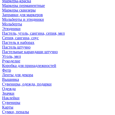
Маркеры-краска
Маркеры перманентные
Маркеры сквизеры
Заправки для маркеров
Мольберты и этюдники
Мольберты
Этюдники
Пастель, уголь, сангина, сепия, мел
Сепия, сангина, соус
Пастель в наборах
Пастель штучно
Пастельные карандаши штучно
Уголь, мел
Рукоделие
Коробка для принадлежностей
Фетр
Ленты для декора
Вышивка
Сувениры, одежда, подарки
Одежда
Значки
Наклейки
Сувениры
Карты
Сумки, пеналы