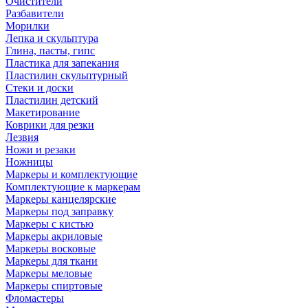
Очистители
Разбавители
Морилки
Лепка и скульптура
Глина, пасты, гипс
Пластика для запекания
Пластилин скульптурный
Стеки и доски
Пластилин детский
Макетирование
Коврики для резки
Лезвия
Ножи и резаки
Ножницы
Маркеры и комплектующие
Комплектующие к маркерам
Маркеры канцелярские
Маркеры под заправку
Маркеры с кистью
Маркеры акриловые
Маркеры восковые
Маркеры для ткани
Маркеры меловые
Маркеры спиртовые
Фломастеры