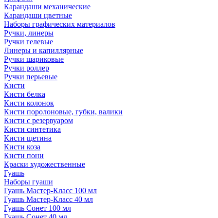
Карандаши механические
Карандаши цветные
Наборы графических материалов
Ручки, линеры
Ручки гелевые
Линеры и капиллярные
Ручки шариковые
Ручки роллер
Ручки перьевые
Кисти
Кисти белка
Кисти колонок
Кисти поролоновые, губки, валики
Кисти с резервуаром
Кисти синтетика
Кисти щетина
Кисти коза
Кисти пони
Краски художественные
Гуашь
Наборы гуаши
Гуашь Мастер-Класс 100 мл
Гуашь Мастер-Класс 40 мл
Гуашь Сонет 100 мл
Гуашь Сонет 40 мл