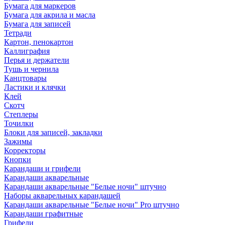
Бумага для маркеров
Бумага для акрила и масла
Бумага для записей
Тетради
Картон, пенокартон
Каллиграфия
Перья и держатели
Тушь и чернила
Канцтовары
Ластики и клячки
Клей
Скотч
Степлеры
Точилки
Блоки для записей, закладки
Зажимы
Корректоры
Кнопки
Карандаши и грифели
Карандаши акварельные
Карандаши акварельные "Белые ночи" штучно
Наборы акварельных карандашей
Карандаши акварельные "Белые ночи" Pro штучно
Карандаши графитные
Грифели