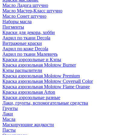
Масло Ладога штучно
Масло Мастер-Класс штучно
Масло Сонет штучно
Наборы масла
Пигменты
Краски для декора, хобби
Акрил по ткани Decola
Витражные краски
Акрил по коже Decola
Акрил по ткани Малевичъ
Краски аэрозольные и Кэпы
Краска аэрозольная Molotow Burner
Кэпы распылители
Краска аэрозольная Molotow Premium
Краска аэрозольная Molotow Coversall Color
Краска аэрозольная Molotow Flame Orange
Краска аэрозольная Arton
Краски аэрозольные разные
Лаки, грунты, вспомогательные средства
Грунты
Лаки
Масла
Маскирующие жидкости
Пасты