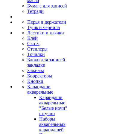
масла
Бумага для записей
Тетради
Перья и держатели
Тушь и чернила
Ластики и клячки
Клей
Скотч
Степлеры
Точилки
Блоки для записей,
закладки
Зажимы
Корректоры
Кнопки
Карандаши
акварельные
Карандаши
акварельные
"Белые ночи"
штучно
Наборы
акварельных
карандашей