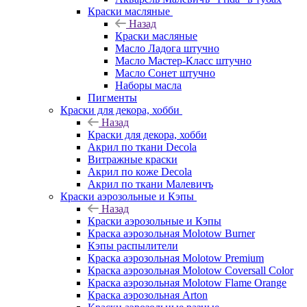
Краски масляные
Назад
Краски масляные
Масло Ладога штучно
Масло Мастер-Класс штучно
Масло Сонет штучно
Наборы масла
Пигменты
Краски для декора, хобби
Назад
Краски для декора, хобби
Акрил по ткани Decola
Витражные краски
Акрил по коже Decola
Акрил по ткани Малевичъ
Краски аэрозольные и Кэпы
Назад
Краски аэрозольные и Кэпы
Краска аэрозольная Molotow Burner
Кэпы распылители
Краска аэрозольная Molotow Premium
Краска аэрозольная Molotow Coversall Color
Краска аэрозольная Molotow Flame Orange
Краска аэрозольная Arton