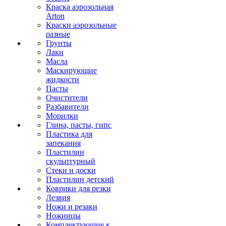
Краска аэрозольная
Arton
Краски аэрозольные
разные
Грунты
Лаки
Масла
Маскирующие
жидкости
Пасты
Очистители
Разбавители
Морилки
Глина, пасты, гипс
Пластика для
запекания
Пластилин
скульптурный
Стеки и доски
Пластилин детский
Коврики для резки
Лезвия
Ножи и резаки
Ножницы
Комплектующие к