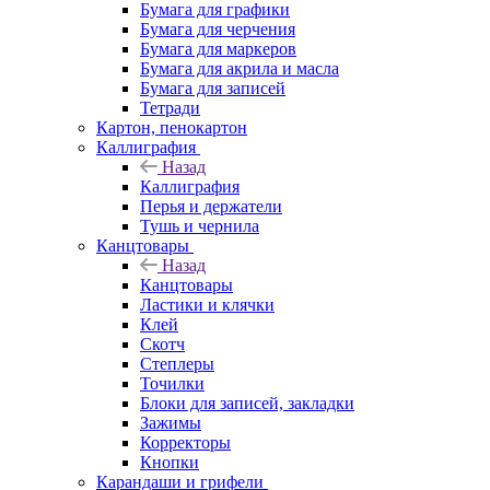
Бумага для графики
Бумага для черчения
Бумага для маркеров
Бумага для акрила и масла
Бумага для записей
Тетради
Картон, пенокартон
Каллиграфия
Назад
Каллиграфия
Перья и держатели
Тушь и чернила
Канцтовары
Назад
Канцтовары
Ластики и клячки
Клей
Скотч
Степлеры
Точилки
Блоки для записей, закладки
Зажимы
Корректоры
Кнопки
Карандаши и грифели