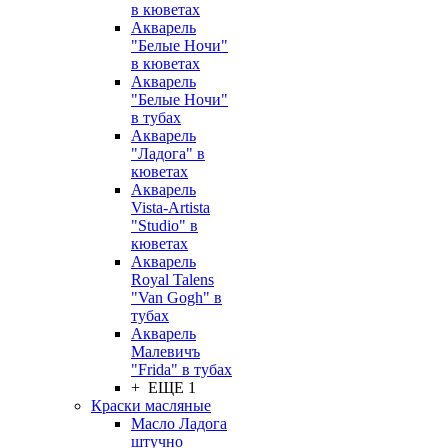
в кюветах
Акварель
"Белые Ночи"
в кюветах
Акварель
"Белые Ночи"
в тубах
Акварель
"Ладога" в
кюветах
Акварель
Vista-Artista
"Studio" в
кюветах
Акварель
Royal Talens
"Van Gogh" в
тубах
Акварель
Малевичъ
"Frida" в тубах
+ ЕЩЕ 1
Краски масляные
Масло Ладога
штучно