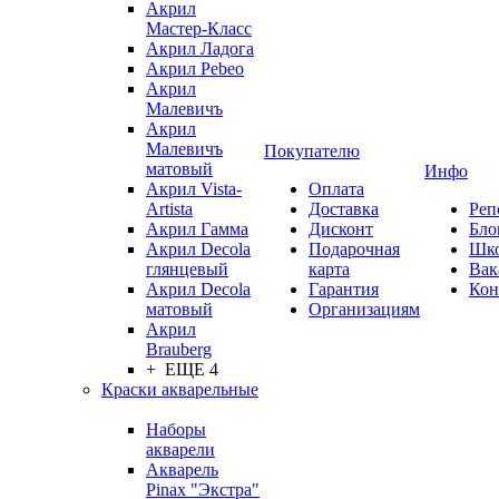
Акрил
Мастер-Класс
Акрил Ладога
Акрил Pebeo
Акрил
Малевичъ
Акрил
Малевичъ
Покупателю
матовый
Инфо
Акрил Vista-
Оплата
Artista
Доставка
Реп
Акрил Гамма
Дисконт
Бло
Акрил Decola
Подарочная
Шк
глянцевый
карта
Вак
Акрил Decola
Гарантия
Кон
матовый
Организациям
Акрил
Brauberg
+ ЕЩЕ 4
Краски акварельные
Наборы
акварели
Акварель
Pinax "Экстра"