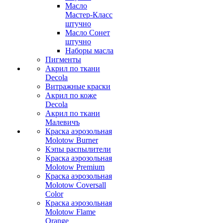
Масло
Мастер-Класс
штучно
Масло Сонет
штучно
Наборы масла
Пигменты
Акрил по ткани
Decola
Витражные краски
Акрил по коже
Decola
Акрил по ткани
Малевичъ
Краска аэрозольная
Molotow Burner
Кэпы распылители
Краска аэрозольная
Molotow Premium
Краска аэрозольная
Molotow Coversall
Color
Краска аэрозольная
Molotow Flame
Orange