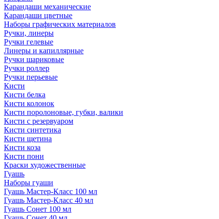
Карандаши механические
Карандаши цветные
Наборы графических материалов
Ручки, линеры
Ручки гелевые
Линеры и капиллярные
Ручки шариковые
Ручки роллер
Ручки перьевые
Кисти
Кисти белка
Кисти колонок
Кисти поролоновые, губки, валики
Кисти с резервуаром
Кисти синтетика
Кисти щетина
Кисти коза
Кисти пони
Краски художественные
Гуашь
Наборы гуаши
Гуашь Мастер-Класс 100 мл
Гуашь Мастер-Класс 40 мл
Гуашь Сонет 100 мл
Гуашь Сонет 40 мл